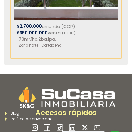
$2.700.000
arriendo (COP)
$350.000.000
venta (COP)
70m².
1ha.
2ba.
1pa.
Zona norte -
Cartagena
Accesos rápidos
Blog
Política de privacidad