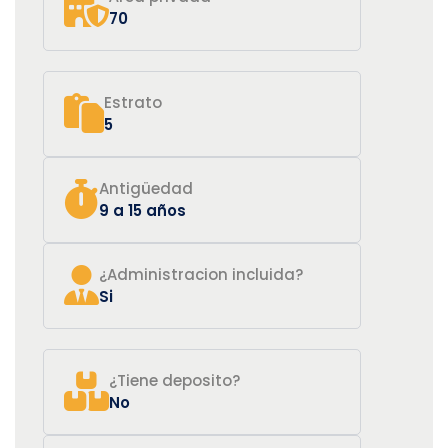
70
Estrato
5
Antigüedad
9 a 15 años
¿Administracion incluida?
Si
¿Tiene deposito?
No