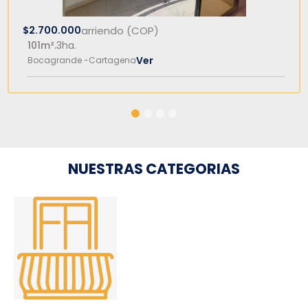
$2.700.000
arriendo (COP)
101m².
3ha.
Ver
Bocagrande -
Cartagena
1
2
3
4
NUESTRAS CATEGORIAS