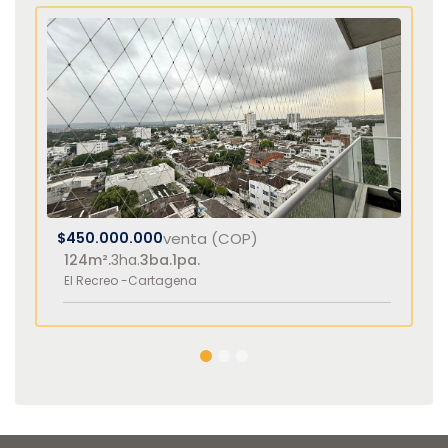
$450.000.000
venta (COP)
124m².
3ha.
3ba.
1pa.
El Recreo -
Cartagena
1
2
3