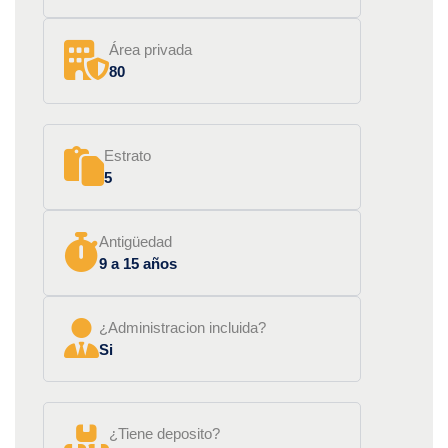
Área privada
80
Estrato
5
Antigüedad
9 a 15 años
¿Administracion incluida?
Si
¿Tiene deposito?