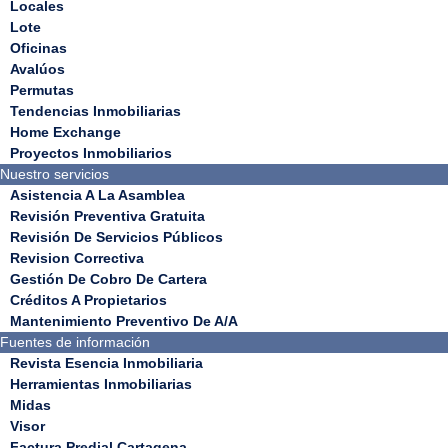
Locales
Lote
Oficinas
Avalúos
Permutas
Tendencias Inmobiliarias
Home Exchange
Proyectos Inmobiliarios
Nuestro servicios
Asistencia A La Asamblea
Revisión Preventiva Gratuita
Revisión De Servicios Públicos
Revision Correctiva
Gestión De Cobro De Cartera
Créditos A Propietarios
Mantenimiento Preventivo De A/A
Fuentes de información
Revista Esencia Inmobiliaria
Herramientas Inmobiliarias
Midas
Visor
Factura Predial Cartagena