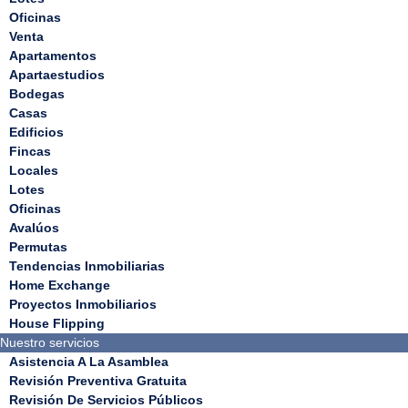
Oficinas
Venta
Apartamentos
Apartaestudios
Bodegas
Casas
Edificios
Fincas
Locales
Lotes
Oficinas
Avalúos
Permutas
Tendencias Inmobiliarias
Home Exchange
Proyectos Inmobiliarios
House Flipping
Nuestro servicios
Asistencia A La Asamblea
Revisión Preventiva Gratuita
Revisión De Servicios Públicos