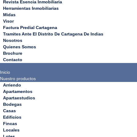
Revista Esencia Inmobiliaria
Herramientas Inmobiliarias
Midas
Visor
Factura Predial Cartagena
Tramites Ante El Distrito De Cartagena De Indias
Nosotros
Quienes Somos
Brochure
Contacto
Inicio
Nuestro productos
Arriendo
Apartamentos
Apartaestudios
Bodegas
Casas
Edificios
Fincas
Locales
Lotes