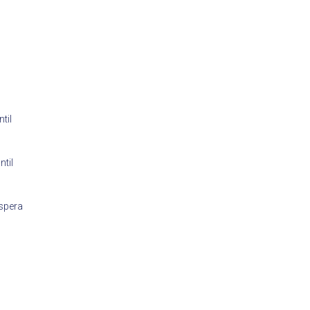
til
ntil
spera