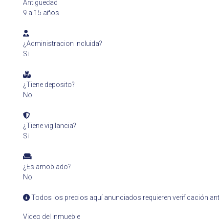
Antigüedad
9 a 15 años
¿Administracion incluida?
Si
¿Tiene deposito?
No
¿Tiene vigilancia?
Si
¿Es amoblado?
No
Todos los precios aquí anunciados requieren verificación ant
Video del inmueble