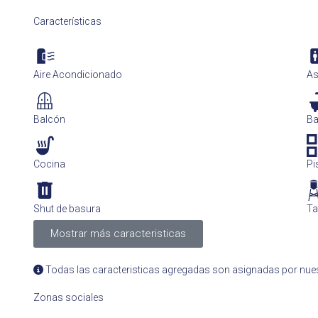
Características
Aire Acondicionado
As
Balcón
B
Cocina
Pi
Shut de basura
Ta
Mostrar más caracteristicas
Todas las caracteristicas agregadas son asignadas por nues
Zonas sociales