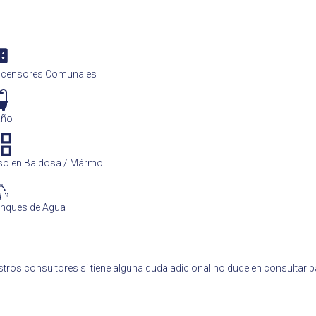
censores Comunales
año
so en Baldosa / Mármol
nques de Agua
tros consultores si tiene alguna duda adicional no dude en consultar 