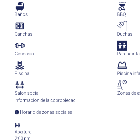
Baños
BBQ
Canchas
Duchas
Gimnasio
Parque infan
Piscina
Piscina infa
Salon social
Zonas de e
Informacion de la copropiedad
Horario de zonas sociales
Apertura
2:00 pm