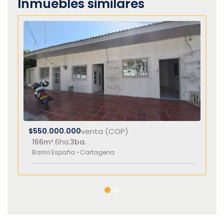
Inmuebles similares
$550.000.000
venta (COP)
166m².
6ha.
3ba.
Barrio España -
Cartagena
1
2