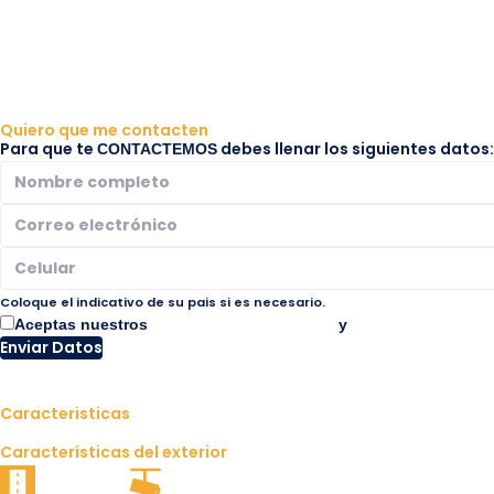
© Todos los derechos reservados
Quiero que me contacten
Para que te
debes llenar los siguientes datos:
CONTACTEMOS
Coloque el indicativo de su pais si es necesario.
Aceptas nuestros
Términos y condiciones
y
Politica de privaci
Enviar Datos
Caracteristicas
Características del exterior