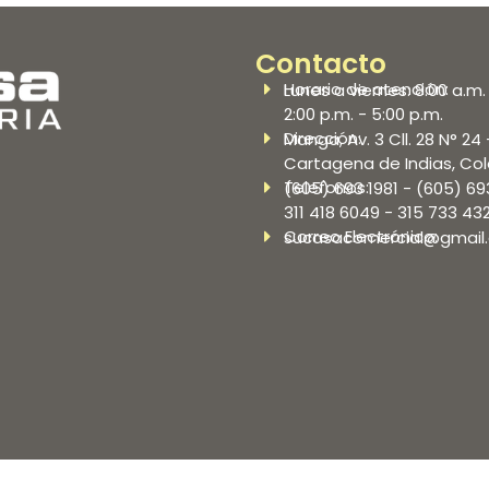
Contacto
Horario de atención:
Lunes a viernes: 8:00 a.m. 
2:00 p.m. - 5:00 p.m.
Dirección:
Manga, Av. 3 Cll. 28 N° 24 
Cartagena de Indias, Co
Telefonos:
(605) 693 1981 - (605) 69
311 418 6049 - 315 733 43
Correo Electrónico:
sucasacomercial@gmail