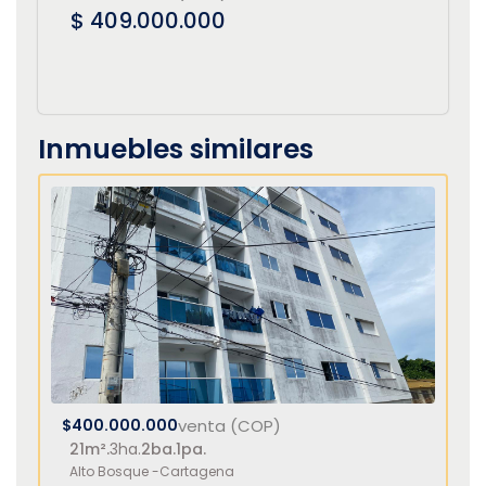
$ 409.000.000
Inmuebles similares
$400.000.000
venta (COP)
21m².
3ha.
2ba.
1pa.
Alto Bosque -
Cartagena