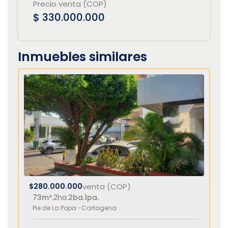
Precio venta (COP)
$ 330.000.000
Inmuebles similares
$280.000.000
venta (COP)
73m².
2ha.
2ba.
1pa.
Pie de La Popa -
Cartagena