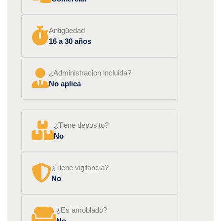
Antigüedad
16 a 30 años
¿Administracion incluida?
No aplica
¿Tiene deposito?
No
¿Tiene vigilancia?
No
¿Es amoblado?
No