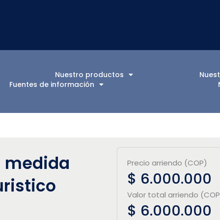
Nuestro productos
Nuest
Fuentes de información
u medida
Precio arriendo (COP)
$ 6.000.000
ristico
Valor total arriendo (COP
$ 6.000.000