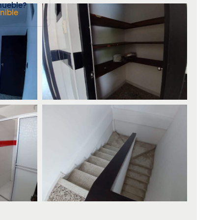
mueble?
nible