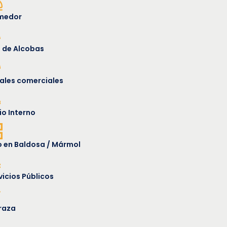
medor
l de Alcobas
ales comerciales
io Interno
o en Baldosa / Mármol
vicios Públicos
raza