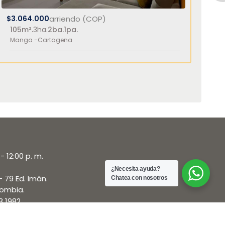
$3.064.000
arriendo (COP)
$5
105m².
3ha.
2ba.
1pa.
10
Manga -
Cartagena
Ma
- 12:00 p. m.
¿Necesita ayuda?
- 79 Ed. Imán.
Chatea con nosotros
lombia.
3 1982
29
.com