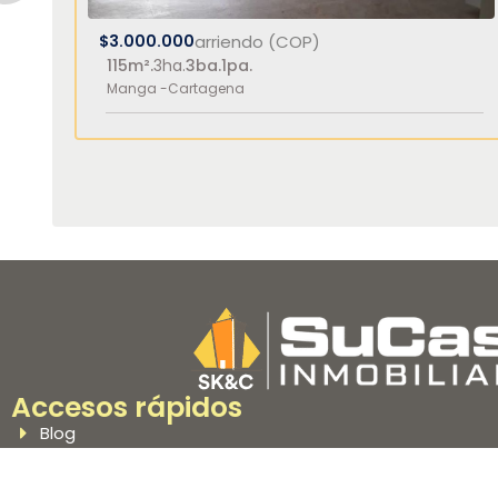
$3.000.000
arriendo (COP)
115m².
3ha.
3ba.
1pa.
Manga -
Cartagena
Accesos rápidos
Blog
Política de privacidad