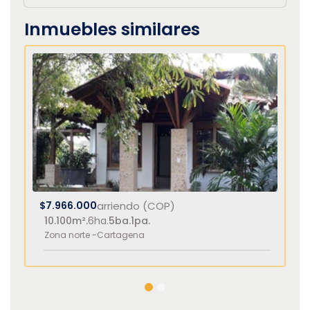
Inmuebles similares
$7.966.000
arriendo (COP)
10.100m².
6ha.
5ba.
1pa.
Zona norte -
Cartagena
1
2