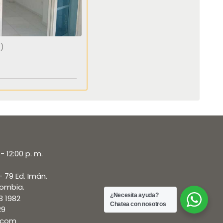
)
- 12:00 p. m.
- 79 Ed. Imán.
lombia.
¿Necesita ayuda?
3 1982
Chatea con nosotros
29
.com