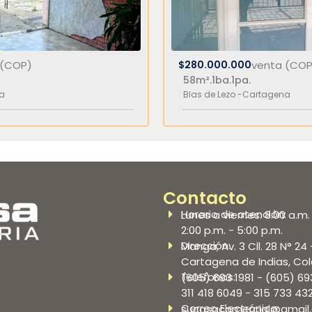
 (COP)
$280.000.000
venta (COP
58m².
1ba.
1pa.
a
Blas de Lezo -
Cartagena
Contacto
Horario de atención:
Lunes a viernes: 8:00 a.m. 
2:00 p.m. - 5:00 p.m.
Dirección:
Manga, Av. 3 Cll. 28 N° 24 
Cartagena de Indias, Co
Telefonos:
(605) 693 1981 - (605) 69
311 418 6049 - 315 733 43
Correo Electrónico:
sucasacomercial@gmail