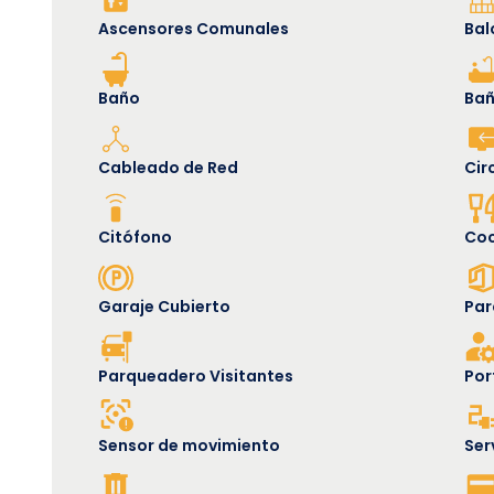
Ascensores Comunales
Bal
Baño
Bañ
Cableado de Red
Cir
Citófono
Coc
Garaje Cubierto
Par
Parqueadero Visitantes
Por
Sensor de movimiento
Ser