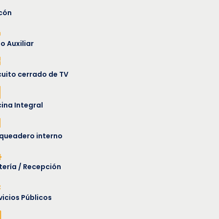
cón
o Auxiliar
cuito cerrado de TV
ina Integral
queadero interno
tería / Recepción
vicios Públicos