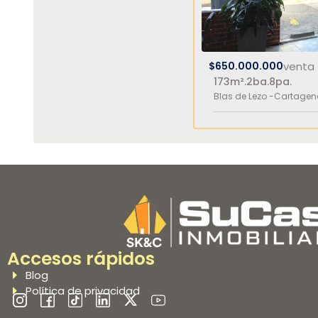
$650.000.000
venta
173m².
2ba.
8pa.
Blas de Lezo -
Cartagen
Accesos rápidos
Blog
Política de privacidad