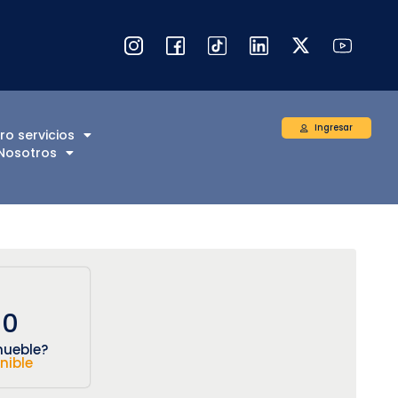
Ingresar
ro servicios
Nosotros
00
mueble?
nible