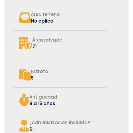
Área terreno
No aplica
Área privada
71
Estrato
5
Antigüedad
9 a 15 años
¿Administracion incluida?
Si