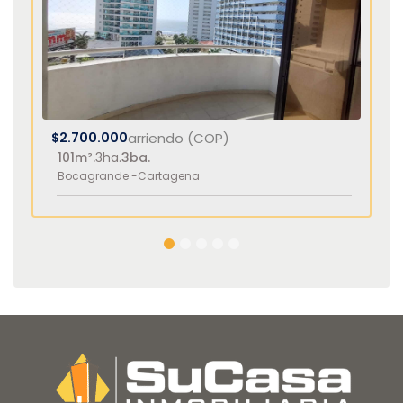
$2.700.000
arriendo (COP)
101m².
3ha.
3ba.
Bocagrande -
Cartagena
1
2
3
4
5