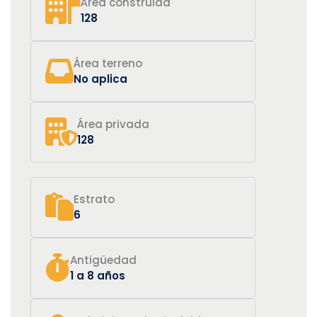
Área construida
128
Área terreno
No aplica
Área privada
128
Estrato
6
Antigüedad
1 a 8 años