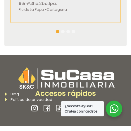
96m².
3ha.
2ba.
1pa.
Pie de La Popa -
Cartagena
1
2
3
4
Accesos rápidos
Blog
Política de privacidad
¿Necesita ayuda?
Chatea con nosotros
Contacto
Lunes a viernes: 8:00 a.m. - 12:00 p. m.
Horario de atención: