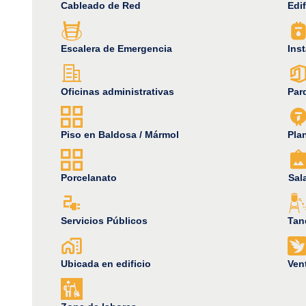
Cableado de Red
Edif
Escalera de Emergencia
Ins
Oficinas administrativas
Par
Piso en Baldosa / Mármol
Plan
Porcelanato
Sal
Servicios Públicos
Tan
Ubicada en edificio
Vent