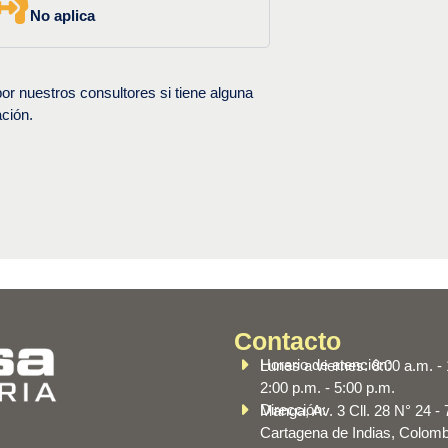
No aplica
r nuestros consultores si tiene alguna
ción.
Contacto
Horario de atención:
Lunes a viernes: 8:00 a.m. -
2:00 p.m. - 5:00 p.m.
Dirección:
Manga, Av. 3 Cll. 28 N° 24 -
Cartagena de Indias, Colomb