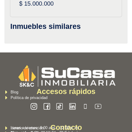
$ 15.000.000
Inmuebles similares
Accesos rápidos
Blog
Política de privacidad
Contacto
Lunes a viernes: 8:00 a.m. - 12:00 p. m.
Horario de atención: