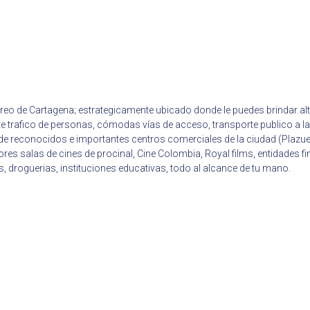
reo de Cartagena; estrategicamente ubicado donde le puedes brindar alte
e trafico de personas, cómodas vías de acceso, transporte publico a la 
sos de reconocidos e importantes centros comerciales de la ciudad (Pl
res salas de cines de procinal, Cine Colombia, Royal films, entidades 
 droguerias, instituciones educativas, todo al alcance de tu mano.