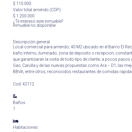
$ 110.000
Valor total arriendo (COP)
$ 1.200.000
¿Te interesó este inmueble?
Inmueble no disponible
Descripción general
Local comercial para arriendo; 40 M2 ubicado en el Barrio El Rec
baño interno, iluminado, zona de deposito o recepcion; constant
que garantizaran la visita de todo tipo de cliente; a pocos pa
Sao, Carulla y de las nuevas propuestas como Ara – D1; las mejo
BBVA, entre otros, reconocidos restaurantes de comidas rapidas,
Cod. 42112
Baños
1
Habitaciones