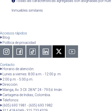
Todas las caracteristicas agregadas son asignadas por nues
Inmuebles similares
Accesos rápidos
Blog
Política de privacidad
Contacto
Horario de atención:
Lunes a viernes: 8:00 a.m. - 12:00 p. m.
2:00 p.m. - 5:00 p.m.
Dirección:
Manga, Av. 3 Cll. 28 N° 24 - 79 Ed. Imán.
Cartagena de Indias, Colombia.
Telefonos:
(605) 693 1981 - (605) 693 1982
311 418 6049 - 315 733 4329