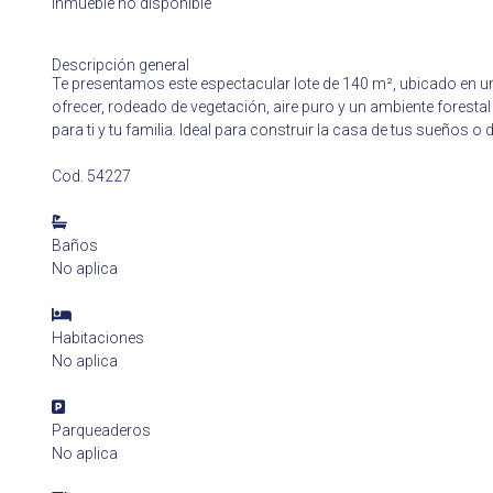
Inmueble no disponible
Descripción general
Te presentamos este espectacular lote de 140 m², ubicado en un
ofrecer, rodeado de vegetación, aire puro y un ambiente forestal
para ti y tu familia. Ideal para construir la casa de tus sueños 
Cod. 54227
Baños
No aplica
Habitaciones
No aplica
Parqueaderos
No aplica