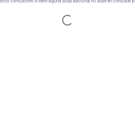
tros consultores si tiene alguna duda adicional no dude en consultar 