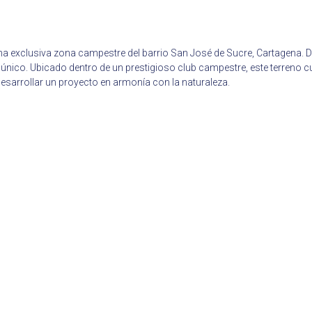
a exclusiva zona campestre del barrio San José de Sucre, Cartagena. Dis
 único. Ubicado dentro de un prestigioso club campestre, este terreno c
o desarrollar un proyecto en armonía con la naturaleza.