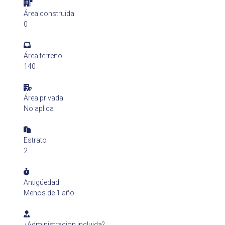
Área construida
0
Área terreno
140
Área privada
No aplica
Estrato
2
Antigüedad
Menos de 1 año
¿Administracion incluida?