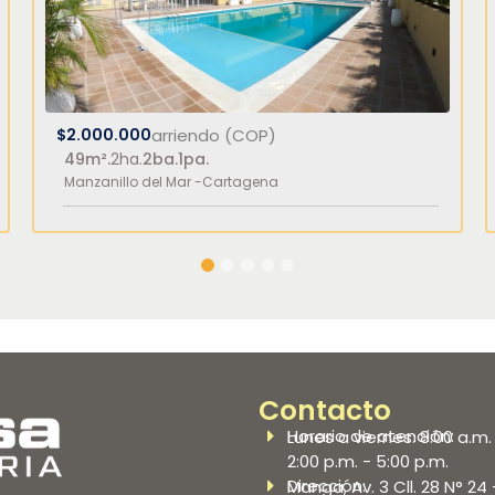
$2.000.000
arriendo (COP)
49m².
2ha.
2ba.
1pa.
Manzanillo del Mar -
Cartagena
1
2
3
4
5
Contacto
Horario de atención:
Lunes a viernes: 8:00 a.m. 
2:00 p.m. - 5:00 p.m.
Dirección:
Manga, Av. 3 Cll. 28 N° 24 