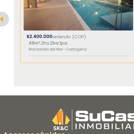
$2.400.000
arriendo (COP)
49m².
2ha.
2ba.
1pa.
Manzanillo del Mar -
Cartagena