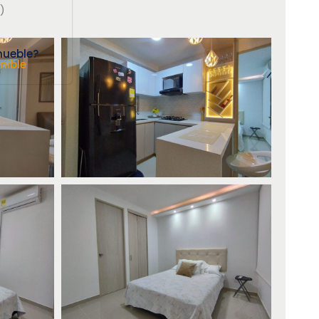
)
mueble?
nible