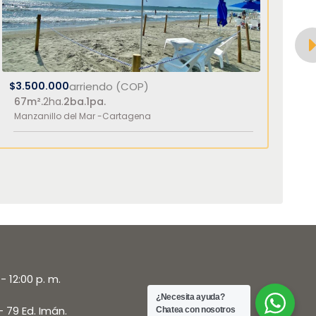
$3.500.000
arriendo (COP)
$2
67m².
2ha.
2ba.
1pa.
60
Manzanillo del Mar -
Cartagena
Ma
- 12:00 p. m.
¿Necesita ayuda?
- 79 Ed. Imán.
Chatea con nosotros