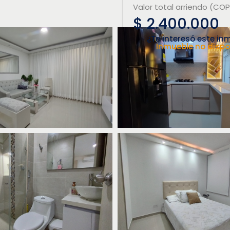
Valor total arriendo (COP
$ 2.400.000
¿Te interesó este in
Inmueble no dispo