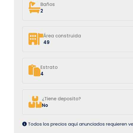
Baños
2
Área construida
49
Estrato
4
¿Tiene deposito?
No
Todos los precios aquí anunciados requieren ve