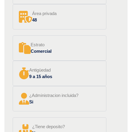
Área privada
48
Estrato
Comercial
Antigüedad
9 a 15 años
¿Administracion incluida?
Si
¿Tiene deposito?