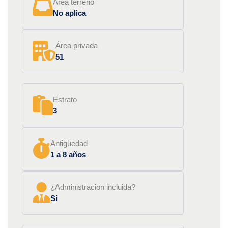
Área terreno
No aplica
Área privada
51
Estrato
3
Antigüedad
1 a 8 años
¿Administracion incluida?
Si