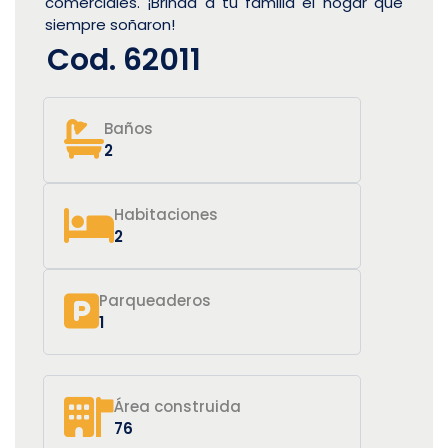
comerciales. ¡Brinda a tu familia el hogar que
siempre soñaron!
Cod. 62011
Baños
2
Habitaciones
2
Parqueaderos
1
Área construida
76