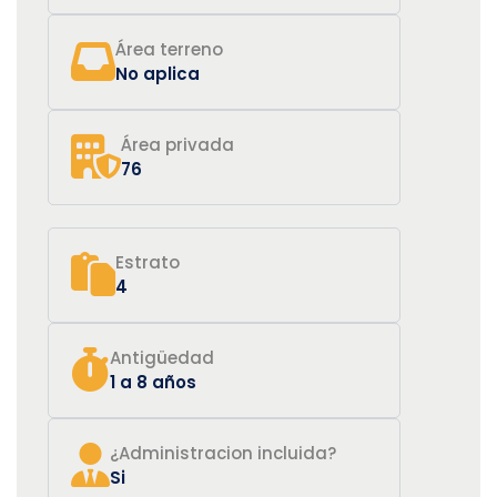
Área terreno
No aplica
Área privada
76
Estrato
4
Antigüedad
1 a 8 años
¿Administracion incluida?
Si